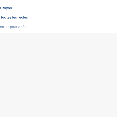
im Rayan
 toutes les règles
s les jeux vidéo
us choquant de Rockstar ? - Le scandale BULLY
e plus moche de Steam
du RÊVE tourne au CAUCHEMAR
pendant 8 heures
it… à tort
umiliés par un jeu vidéo
ire - Final Fantasy 8
ti un empire - Age of Empires
story DOFUS